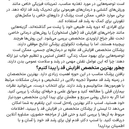
است توصیه‌هایی در مورد تغذیه مناسب، تمرینات فیزیکی خاص مانند
ورزش‌های کششی و درمان‌های هورمونی برای تحریک رشد قد ارائه دهد. در
برخی موارد خاص، ممکن است پزشک از داروهای خاص یا مکمل‌های
تقویتی برای کمک به رشد قد استفاده کند.
برای افرادی که دوره رشد طبیعی خود را پشت سر گذاشته‌اند، گزینه‌هایی
مانند جراحی‌های افزایش قد (طول استخوان) یا روش‌های درمانی خاصی
تحت نظر جراح ارتوپدی متخصص بررسی می‌شود. این روش‌ها هرچند
پیچیده هستند، اما با پیشرفت تکنولوژی پزشکی نتایج موفقی دارند.
پزشکان متخصص افزایش قد علاوه بر درمان‌های جسمی، ممکن است
توصیه‌هایی برای بهبود سبک زندگی، کاهش استرس و تنظیم خواب نیز ارائه
دهند؛ چرا که این عوامل نقش مهمی در رشد و سلامت عمومی بدن دارند.
چطور بهترین متخصص افزایش قد را پیدا کنیم؟
یافتن پزشک مناسب در این حوزه اهمیت زیادی دارد. بهترین متخصصان
در زمینه رشد قد معمولاً تجربه بالایی در تشخیص و درمان مشکلات مرتبط
با هورمون‌ها، متابولیسم و رشد دارند. برای انتخاب درست، می‌توانید نظرات
بیماران قبلی را مطالعه کنید و سوابق علمی و حرفه‌ای پزشک را بررسی کنید.
اما اگر به دنبال روشی سریع و مطمئن برای پیدا کردن متخصص موردنیاز
خود هستید، اسنپ دکتر بهترین راه‌حل است. این پلتفرم به شما امکان
می‌دهد تا لیستی از پزشکان متخصص در افزایش قد را ببینید، اطلاعات
مربوط به آن‌ها را بررسی کنید و حتی قبل از مراجعه حضوری، مشاوره آنلاین
دریافت کنید. با اسنپ دکتر، قدم اول برای رشد قد خود را آسان و با
اطمینان بردارید!