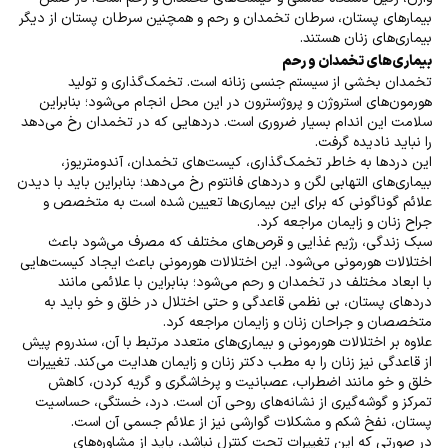
بیمار‌های پستان، سرطان تخمدان و رحم و همچنین سرطان پستان از دیگر
بیماری‌های زنان هستند
.
بیماری‌های تخمدان و رحم
تخمدان بخشی از سیستم جنسی زنانه است. تخمک‌گذاری و تولید
هورمون‌های استروژن و پروژسترون در این محل انجام می‌شود؛ بنابراین
سلامت این اندام بسیار ضروری است. دردهایی که در تخمدان رخ می‌دهد
را نباید نادیده گرفت
.
این دردها به خاطر تخمک‌گذاری، کیست‌های تخمدان، آندومتریوز،
بیماری‌های التهابی لگن و دردهای فانتوم رخ می‌دهد؛ بنابراین باید با دیدن
علائم گوناگونی که برای این بیماری‌ها تعیین شده است به متخصص و
جراح زنان و زایمان مراجعه کرد
.
سبک زندگی، رژیم غذایی و قرص‌های مختلف که مصرف می‌شود باعث
اختلالات هورمونی می‌شود. این اختلالات هورمونی باعث ایجاد کیست‌هایی
با ابعاد مختلف در تخمدان و رحم می‌شود؛ بنابراین با علائمی مانند
دردهای پستان، بی نظمی قاعدگی و حتی اختلال در خلق و خو باید به
متخصصان و جراحان زنان و زایمان مراجعه کرد
.
علاوه بر اختلالات هورمونی و بیماری‌های متعدد مرتبط با آن، سندروم پیش
از قاعدگی نیز زنان را به مطب دکتر زنان و زایمان هدایت می‌کند. تغییرات
خلق و خو مانند اضطراب، عصبانیت و پرخاشگری و گریه کردن، کاهش
تمرکز و گوشه‌گیری از نشانه‌های روحی آن است. درد، خستگی، حساسیت
پستان، نفخ شکم و مشکلات گوارشی نیز از علائم جسمی آن است
.
در صورتی که این تغییرات تحت کنترل نباشد، باید از مشاوره‌های