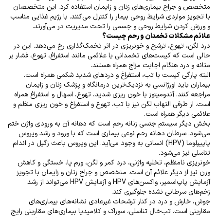
متخصص و جراح بیماری‌های زنان و زایمان استفاده کرد. این متخصصان
با تجویز مواردی شرایط روحی بیمار را کنترل می‌کنند. با رژیم غذایی مناسب
و ورزش کردن شرایط روحی و جسمی را تحت مدیریت در می‌آورند
.
علائم مشکلات تخمدان و رحم چیست؟
درد لگن، تهوع، ترشح و خونریزی در اثر تخمک‌گذاری رخ می‌دهد. این در
حالی است که کیست‌های تخمدانی با علائمی مانند استفراغ، تهوع، فشار بر
مثانه و درد هنگام اجابت مزاج همراه هستند
.
البته پارگی کیست با تب، استفراغ و دردهای شدید شکمی همراه است.
بیماران باید اورژانسی به نزدیک‌ترین درمانگاه و پزشک زنان و زایمان
مراجعه کنند. آندومیتوز با خون ریزی شدید، تهوع، اسهال و استفراغ همراه
است. از طرفی التهاب لگن نیز با تب، تهوع و استفراغ و خون ریزی منظم و
علائمی دیگر همراه است
.
بخش دیگر سیستم جنسی زنانه رحم است که دهانه آن به ورودی واژن ختم
می‌شود. سرطان دهانه رحم نوعی بیماری است که با ورود و رشد ویروس
پاپیپلوما
(HPV)
انسانی به وجود می‌آید. این ویروس باعث زگیل در اندام
تناسلی نیز می‌شود
.
خونریزی نامنظم، تخلیه واژنی، درد کمر و لگن، ورم پا، خستگی و کاهش
وزن نیز از دیگر علائم آن است. متخصص و جراح زنان و زایمان با تجویز
آزمایش پاپ‌اسمیر، واکسن‌های
HPV
HPV
و آزمایش
می‌تواند از رشد
زخم‌های سرطانی نشده جلوگیری کند
.
جوش، خارش و درد در کنار ترشحات غیرعادی نشانه‌های بیماری‌های
مقاربتی است. تب‌خال تناسلی، سوزاک و کلامیدیا بیماری‌های مقاربتی رایج