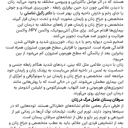
هستند که در اثر عوامل باکتریایی و ویروسی مختلف به وجود می‌آید. زنان
با دیدن علائمی چون درد حین برقراری رابطه ، خون
ریزی غیرعادی و جوش
یا جای زخم و خارش ناحیه واژن بهتر است با
دکتر زگیل تناسلی
یا
متخصص و جراح زنان و زایمان مشورت کرده و تحت درمان قرار گیرند
.
متخصص و جراح زنان و زایمان هم از راه‌های مختلف به درمان این
بیماری‌ها اقدام می‌کند. برای مثال آنتی‌بیوتیک، واکسن
HPV
، واکسن
هپاتیت و تجویز ضد هپاتیت تجویز می‌کنند
.
ضخیم شدن دیواره رحم با درد زیاد، خون‌ریزی شدید و طولانی شدن
قاعدگی همراه است. اندومیوز با افزایش سطح هورمون استروژن همراه است؛
بنابراین بعد از پائسگی که سطح هورمون استروژن کم می‌شود از بین
می‌رود
.
زنان با دیدن علائمی مثل لکه بینی، دردهای شدید هنگام رابطه جنسی و
حساسیت به لمس در ناحیه شکم می‌بایست به پزشک زنان و زایمان خود
مراجعه کنند. متخصص و جراح زنان و زایمان نیز با سونوگرافی و ام‌آرآی از
این بیماری مطمئن می‌شوند. این در حالی است که با روش‌هایی مانند
تجویزی‌های هورمونی و ضد التهاب، هیسترکتومی و ابلیشن آندومتر به
درمان این بیماری روی می‌آورند
.
سرطان پستان عامل مرگ در زنان
از طرفی دیگر بعضی علائم نشانه‌های خطرناکی هستند. توده‌هایی که در
سینه‌ها وجود دارند، تورم این بافت، ترشحات نوک آن‌ها در زمانی غیر از
شیردهی و تورم زیر بازو و بغل از نشانه‌های سرطان پستان است
.
بعد از تشخیص فردی این علائم، باید به مطب متخصص و جراح زنان و