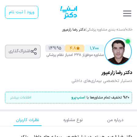
ورود | ثبت نام
خانه
/
دسته بندی مشاوره پزشکی
/
دکتر رضا زارعپور
149195
۴.۸
1,700
اشتراک‌گذاری
مشاوره موفق
از ۳۳۸ امتیاز
نظام پزشکی
دکتر رضا زارعپور
دستیار تخصصی بیماری‌های داخلی
۲۰
%
تخفیف تمام مشاوره‌ها با
اسنپ‌پرو
اطلاعات بیشتر
درباره من
نوع مشاوره
نظرات کاربران