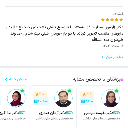
فرشته
دکتر زارعپور بسیار حاذق هستند با توضیح تلفنی تشخیص صحیح دادند و
داروهای مناسب تجویز کردند با دو بار خوردن خیلی بهتر شدم . خداوند
خیرشون بده انشالله
16 اسفند 1404
100 نظر دیگر
پزشکان با تخصص مشابه
نمایش همه
۴.۷
۴.۸
۲۷,۸۰۰
۷,۲۰۰
دکتر نفیسه سرشتی
دکتر آرمان صدری
دکتر ندا اکبر
متخصص بیماری‌های داخلی
متخصص بیماری‌های داخلی
متخصص بیماری‌ها