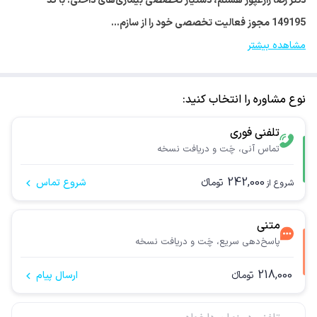
دکتر رضا زارعپور هستم، دستیار تخصصی بیماری‌های داخلی. با کد
149195 مجوز فعالیت تخصصی خود را از سازم…
مشاهده بیشتر
نوع مشاوره را انتخاب کنید:
تلفنی فوری
تماس آنی، چَت و دریافت نسخه
242,000
تومانء
شروع تماس
شروع از
متنی
پاسخ‌دهی سریع، چَت و دریافت نسخه
218,000
تومانء
ارسال پیام