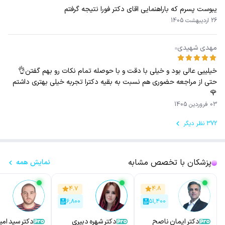
یبوست پسرم که باراهنمایی اقای دکتر فورا نتیجه گرفتم
26 اردیبهشت 1405
مهدی شهیدی
خیلییی عالی بود و خیلی با دقت و با حوصله تمام نکات رو بهم گفتن👌
حتی از مراجعه حضوری هم نسبت به بقیه دکترا تجربه خیلی بهتری داشتم
🌹
03 فروردین 1405
372 نظر دیگر
پزشکان با تخصص مشابه
نمایش همه
۴.۷
۴.۸
۶,۸۰۰
۵۱,۴۰۰
دکتر ایمان ناصح
دکتر شهره دبیری
دکتر سید امی