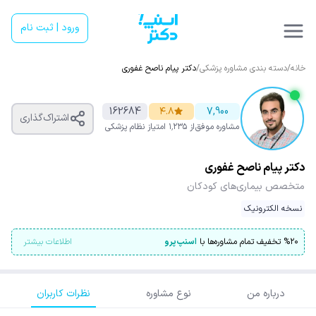
ورود | ثبت نام
خانه
/
دسته بندی مشاوره پزشکی
/
دکتر پیام ناصح غفوری
162684
۴.۸
7,900
اشتراک‌گذاری
مشاوره موفق
از ۱٬۲۳۵ امتیاز
نظام پزشکی
دکتر پیام ناصح غفوری
متخصص بیماری‌های کودکان
نسخه الکترونیک
۲۰
%
تخفیف تمام مشاوره‌ها با
اسنپ‌پرو
اطلاعات بیشتر
درباره من
نوع مشاوره
نظرات کاربران