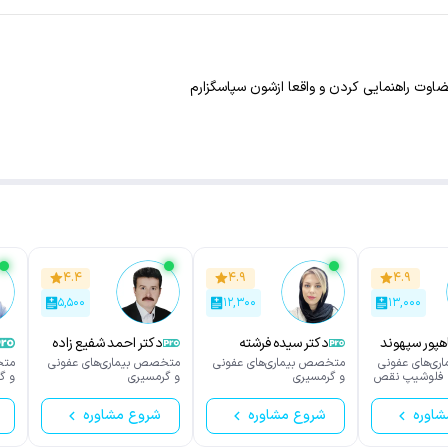
وت راهنمایی کردن و واقعا ازشون سپاسگزارم
۴.۴
۴.۹
۴.۹
۵,۵۰۰
۱۲,۳۰۰
۱۳,۰۰۰
هپور سپهوند
دکتر سیده فرشته
دکتر احمد شفیع زاده
صالحی امیری
ارجمندی
ی‌های عفونی
متخصص بیماری‌های عفونی
متخصص بیماری‌های عفونی
متخ
 فلوشیپ نقص
و گرمسیری
و گرمسیری
و گ
شاوره
شروع مشاوره
شروع مشاوره