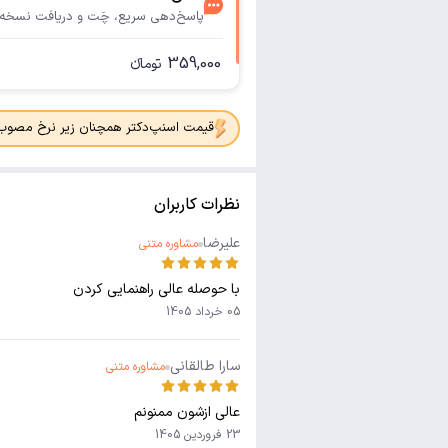
پاسخ‌دهی سریع، چَت و دریافت نسخه
359,000
تومانء
قیمت اسنپ‌دکتر همچنان زیر نرخ مصوب جدی
نظرات کاربران
علیرضا
مشاوره متنی
با حوصله عالی راهنمایی کردن
05 خرداد 1405
سارا طالقانی
مشاوره متنی
عالی ازشون ممنونم
23 فروردین 1405