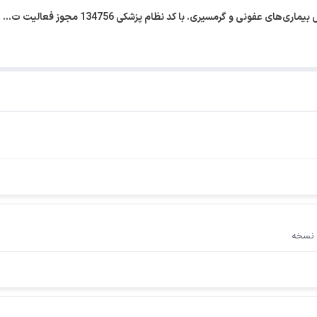
فونی و گرمسیری. با کد نظام پزشکی 134756 مجوز فعالیت ت…
 نسخه