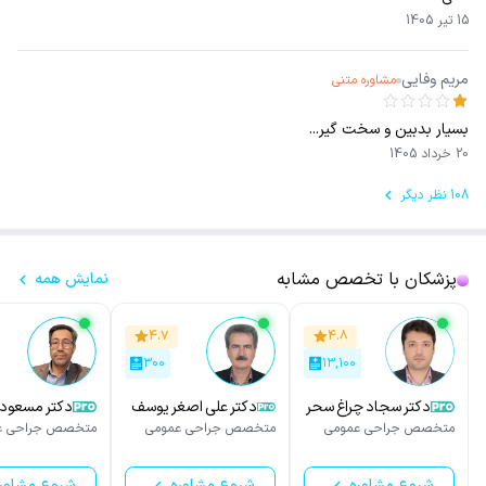
15 تیر 1405
مریم وفایی
مشاوره متنی
بسیار بدبین و سخت گیر...
20 خرداد 1405
108 نظر دیگر
پزشکان با تخصص مشابه
نمایش همه
۴.۷
۴.۸
۳۰۰
۱۳,۱۰۰
دکتر سجاد چراغ سحر
دکتر علی اصغر یوسف
دکتر مسعود ر
نیاپاشا
متخصص جراحی عمومی
متخصص جراحی عمومی
متخصص جراحی ع
شروع مشاوره
شروع مشاوره
شروع مشاور