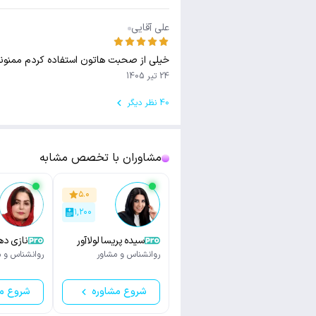
علی آقایی
خیلی از صحبت هاتون استفاده کردم ممنونم
24 تیر 1405
40 نظر دیگر
مشاوران با تخصص مشابه
۵.۰
۱,۲۰۰
سیده پریسا لولاآور
نازی دهستانی
روانشناس و مشاور
روانشناس و م
شروع مشاوره
شروع م