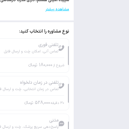
سپیده امینی هستم، دارای مدرک کارشناسی ارشد روانشناسی. با کد 71244 
مشاهده بیشتر
نوع مشاوره را انتخاب کنید:
تلفنی فوری
تماس آنی، امکان چَت و ارسال فایل
180,000
تومانء
شروع از
تلفنی در زمان دلخواه
تماس در زمان انتخابی، چَت و ارسال ف
528,000
تومانء
30
دقیقه
متنی
پاسخ‌دهی سریع پزشک، چَت و ارسال ف