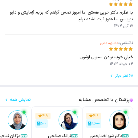
به نظرم دکتر خوبی هستن اما امروز تماس گرفتم که برایم آزمایش و دارو
بنویسن اما هنوز ثبت نشده برام
17 آبان 1404
ناشناس
مشاوره متنی
خیلی خوب بودن ممنون ازشون
04 خرداد 1403
68 نظر دیگر
پزشکان با تخصص مشابه
نمایش همه
۴.۸
۴.۹
۵۰۰
۲,۶۰۰
دکتر شیوا خدارحمی
فرانک صالحی
مژگان فتاحی 