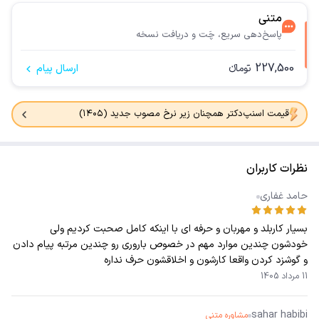
متنی
پاسخ‌دهی سریع، چَت و دریافت نسخه
227,500
تومانء
ارسال پیام
قیمت اسنپ‌دکتر همچنان زیر نرخ مصوب جدید (۱۴۰۵)
نظرات کاربران
حامد غفاری
بسیار کاربلد و مهربان و حرفه ای با اینکه کامل صحبت کردیم ولی
خودشون چندین موارد مهم در خصوص باروری رو چندین مرتبه پیام دادن
و گوشزد کردن واقعا کارشون و اخلاقشون حرف نداره
11 مرداد 1405
sahar habibi
مشاوره متنی