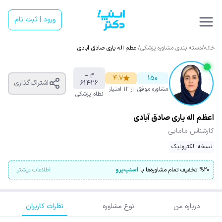
ورود | ثبت نام
خانه
/
دسته بندی مشاوره پزشکی
/
اعظم اله یاری صادق آبادی
م _
۴.۷
150
اشتراک‌گذاری
61426
مشاوره موفق
از ۱۲ امتیاز
نظام پزشکی
اعظم اله یاری صادق آبادی
کارشناس مامایی
نسخه الکترونیک
۲۰
%
تخفیف تمام مشاوره‌ها با
اسنپ‌پرو
اطلاعات بیشتر
درباره من
نوع مشاوره
نظرات کاربران