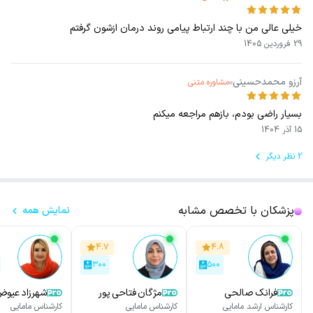
خیلی عالی من با چند ارتباط پیامی روند درمان ازشون گرفتم
29 فروردین 1405
آرزو محمدحسینی
مشاوره متنی
بسیار راضی بودم، بازهم مراجعه میکنم
15 آذر 1404
2 نظر دیگر
پزشکان با تخصص مشابه
نمایش همه
۴.۷
۴.۸
۳۰۰
۵۰۰
فرانک صالحی
مژگان فتاحی پور
شهرزاد عیوض
کارشناس ارشد مامایی
کارشناس مامایی
کارشناس مامایی