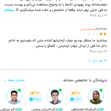
خوشبختانه روند بهبودی لک‌ها را به وضوح مشاهده می‌کنم و پوست نسبت
بیشتر
به قبل خیلی بهتر شده. واقعا از تخصص و دقت شما سپاسگزارم. اگر نکته یا
مراقبت خاصی برای ادامه مسیر دارید، خوشحال می‌شوم راهنمایی بف
09 مرداد 1405
borhan
مشاوره متنی
ببخشید ما منتظر بودیم جواب آزمایشها آماده بشن که بفرستیم به خانم
دکتر اما قبل از ارسال جواب آزمایش ، گفتگو را بستن .
04 مرداد 1405
191 نظر دیگر
پزشکان با تخصص مشابه
نمایش همه
۴.۴
۴.۵
۱۳,۵۰۰
۲,۳۰۰
دکتر فرزانه علمشاهی
دکتر احسان رستمی
دکتر مرتضی