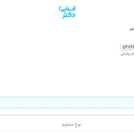
فر
5476
م پزشکی
نوع مشاوره