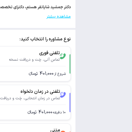
دکتر جمشید شایانفر هستم، دکترای تخصصی (Ph.D) طب سنتی ایرانی. با کد نظام پزشکی 54763 مجوز فعال
مشاهده بیشتر
نوع مشاوره را انتخاب کنید:
تلفنی فوری
تماس آنی، چَت و دریافت نسخه
401,000
تومانء
شروع از
تلفنی در زمان دلخواه
تماس در زمان انتخابی، چَت و دریافت
401,000
تومانء
10
دقیقه
متنی