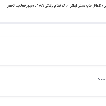
یت تخص…
 نسخه