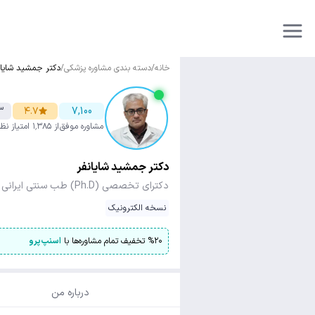
خانه
/
دسته بندی مشاوره پزشکی
/
دکتر جمشید شایان
3
۴.۷
7,100
مشاوره موفق
از ۱٬۳۸۵ امتیاز
نظا
دکتر جمشید شایانفر
دکترای تخصصی (Ph.D) طب سنتی ایرانی
نسخه الکترونیک
۲۰
%
تخفیف تمام مشاوره‌ها با
اسنپ‌پرو
درباره من