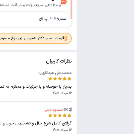
پاسخ‌دهی سریع، چَت و دریافت نسخه
359,000
تومانء
قیمت اسنپ‌دکتر همچنان زیر نرخ مصوب جدی
نظرات کاربران
محمدعلی عبداللهی
بسیار با حوصله و با جزئیات و محترم به ت
16 مرداد 1405
sdqi
مشاوره متنی
گرفتن کامل شرح حال و تشخیص خوب و عال
16 مرداد 1405