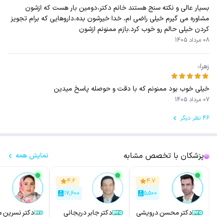
بسیار عالی و نکته سنج هستند خانم دکتر،دومین بار هست که ازشون
مشاوره می گیرم خیلی راضی ام، خدا خیرشون بده،داروهایی که برام تجویز
کردن خیلی حالم رو خوب کرد.بازم ممنونم ازشون
08 مرداد 1405
زهرا
خیلی خوب بود ممنونم که با دقت و حوصله پاسخ میدین
07 مرداد 1405
46 نظر دیگر
پزشکان با تخصص مشابه
نمایش همه
۴.۶
۴.۷
۱۷,۶۰۰
۵,۵۰۰
دکتر محسن درویشی
دکتر جابر دریجانی
دکتر نسرین م