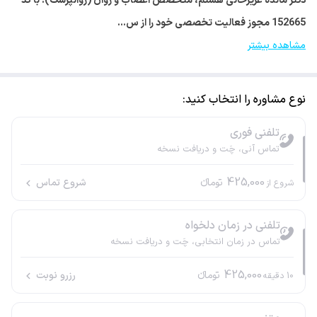
دکتر مائده عزیزخانی هستم، متخصص اعصاب و روان (روانپزشک). با کد
152665 مجوز فعالیت تخصصی خود را از س…
مشاهده بیشتر
نوع مشاوره را انتخاب کنید:
تلفنی فوری
تماس آنی، چَت و دریافت نسخه
425,000
تومانء
شروع تماس
شروع از
تلفنی در زمان دلخواه
تماس در زمان انتخابی، چَت و دریافت نسخه
425,000
تومانء
رزرو نوبت
10
دقیقه