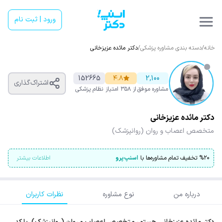
ورود | ثبت نام
خانه
/
دسته بندی مشاوره پزشکی
/
دکتر مائده عزیزخانی
152665
۴.۸
2,100
اشتراک‌گذاری
مشاوره موفق
از ۳۵۸ امتیاز
نظام پزشکی
دکتر مائده عزیزخانی
متخصص اعصاب و روان (روانپزشک)
۲۰
%
تخفیف تمام مشاوره‌ها با
اسنپ‌پرو
اطلاعات بیشتر
درباره من
نوع مشاوره
نظرات کاربران