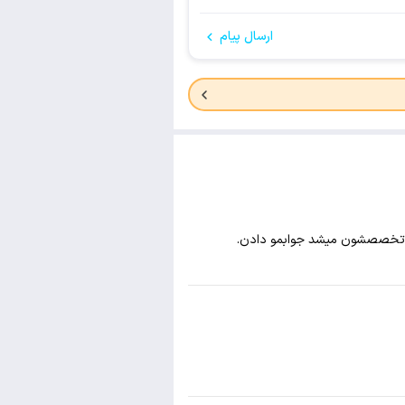
ارسال پیام
به تخصصشون میشد جوابمو دادن.