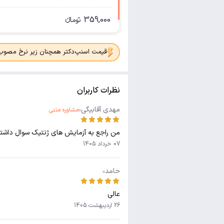
359,000
تومانء
قیمت اسنپ‌دکتر همچنان زیر نرخ مصوب جدی
نظرات کاربران
مهدی آقابیگی
مشاوره متنی
من راجع به آزمایش های ژنتیک سوال داشتم
07 خرداد 1405
حامد
عالی
26 اردیبهشت 1405