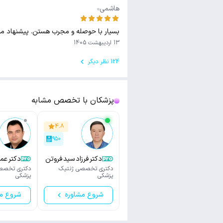
هاشمی
بسیار با حوصله و مجرب هستن. پیشنهاد میکن
13 اردیبهشت 1405
124 نظر دیگر
پزشکان با تخصص مشابه
۴.۸
۹۵۰
دکتر فرزاد سید فروتن
دکتر عم
زاده
دکتری تخصصی ژنتیک
دکتری تخصص
پزشکی
پزشکی
شروع مشاوره
شروع م