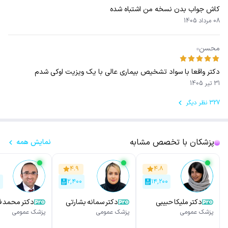
کاش جواب بدن نسخه من اشتباه شده
08 مرداد 1405
محسن
دکتر واقعا با سواد تشخیص بیماری عالی با یک ویزیت اوکی شدم
31 تیر 1405
327 نظر دیگر
پزشکان با تخصص مشابه
نمایش همه
۴.۹
۴.۸
۰
۲,۴۰۰
۱۴,۲۰۰
دکتر ملیکا حبیبی
دکتر سمانه بشارتی
دکتر محمد ف
پزشک عمومی
پزشک عمومی
پزشک عمومی