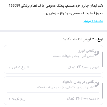
دکتر ایمان جابری فرد هستم، پزشک عمومی. با کد نظام پزشکی 166089
مجوز فعالیت تخصصی خود را از سازمان ن…
مشاهده بیشتر
نوع مشاوره را انتخاب کنید:
تلفنی فوری
تماس آنی، چَت و دریافت نسخه
242,000
تومانء
شروع تماس
شروع از
تلفنی در زمان دلخواه
تماس در زمان انتخابی، چَت و دریافت نسخه
242,000
تومانء
رزرو نوبت
10
دقیقه