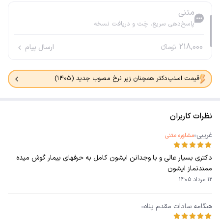
متنی
پاسخ‌دهی سریع، چَت و دریافت نسخه
218,000
تومانء
ارسال پیام
قیمت اسنپ‌دکتر همچنان زیر نرخ مصوب جدید (۱۴۰۵)
نظرات کاربران
غریبی
مشاوره متنی
دکتری بسیار عالی و با وجدانن ایشون کامل به حرفهای بیمار گوش میده
ممندنماز ایشون
12 مرداد 1405
هنگامه سادات مقدم پناه