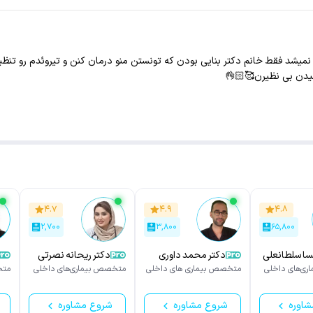
میشد فقط خانم دکتر بنایی بودن که تونستن منو درمان کنن و تیروئدم رو تنظیم 
میدن بی نظیرن🥰👌🏻
۴.۷
۴.۹
۴.۸
۲,۷۰۰
۳,۸۰۰
۶۵,۸۰۰
سا سلطانعلی
دکتر محمد داوری
دکتر ریحانه نصرتی
ی‌های داخلی
متخصص بیماری های داخلی
متخصص بیماری‌های داخلی
متخ
شاوره
شروع مشاوره
شروع مشاوره