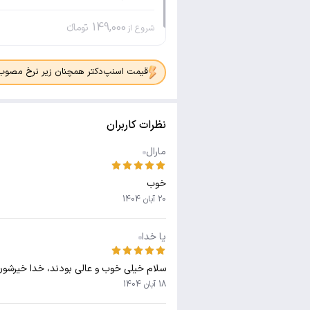
149,000
تومانء
شروع از
قیمت اسنپ‌دکتر همچنان زیر نرخ مصوب جدی
نظرات کاربران
مارال
خوب
20 آبان 1404
یا خدا
سلام خیلی خوب و عالی بودند، خدا خیرشون 
18 آبان 1404