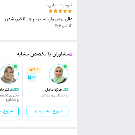
کیومرث بابایی
عالی بودن.ولی نمیدونم چرا آفلاین شدن
13 آبان 1404
مشاوران با تخصص مشابه
۴.۹
۸۱
فائزه عادل
دکتر ناد
روانشناس و مشاور
دکترای تخصص
و مشاوره
شروع مشاوره
شروع م