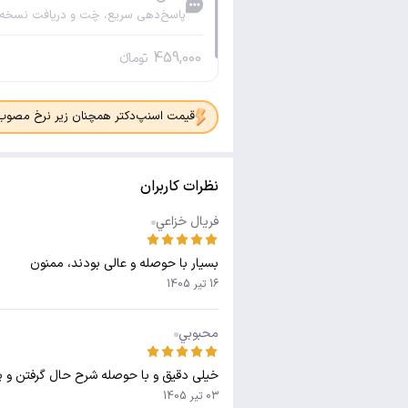
پاسخ‌دهی سریع، چَت و دریافت نسخه
459,000
تومانء
قیمت اسنپ‌دکتر همچنان زیر نرخ مصوب جدی
نظرات کاربران
فريال خزاعي
بسیار با حوصله و عالی بودند، ممنون
16 تیر 1405
محبوبي
خیلی دقیق و با حوصله شرح حال گرفتن و 
03 تیر 1405