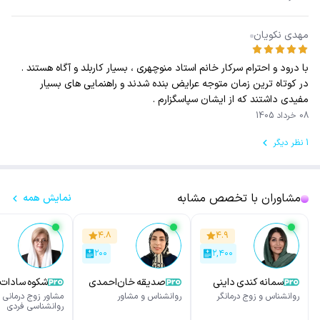
مهدی نکویان
با درود و احترام سرکار خانم استاد منوچهری ، بسیار کاربلد و آگاه هستند .
در کوتاه ترین زمان متوجه عرایض بنده شدند و راهنمایی های بسیار
مفیدی داشتند که از ایشان سپاسگزارم .
08 خرداد 1405
1 نظر دیگر
مشاوران با تخصص مشابه
نمایش همه
۴.۸
۴.۹
۲۰۰
۲,۴۰۰
سمانه کندی داینی
صدیقه خان‌احمدی
شکوه سادات
روانشناس و زوج درمانگر
روانشناس و مشاور
مشاور زوج درمانی 
روانشناسی فردی