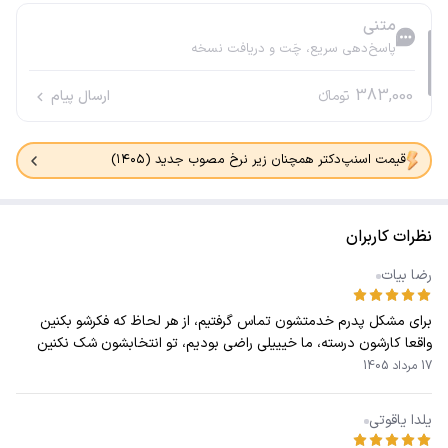
متنی
پاسخ‌دهی سریع، چَت و دریافت نسخه
383,000
تومانء
ارسال پیام
قیمت اسنپ‌دکتر همچنان زیر نرخ مصوب جدید (۱۴۰۵)
نظرات کاربران
رضا بیات
برای مشکل پدرم خدمتشون تماس گرفتیم، از هر لحاظ که فکرشو بکنین
واقعا کارشون درسته، ما خیییلی راضی بودیم، تو انتخابشون شک نکنین
17 مرداد 1405
یلدا یاقوتی