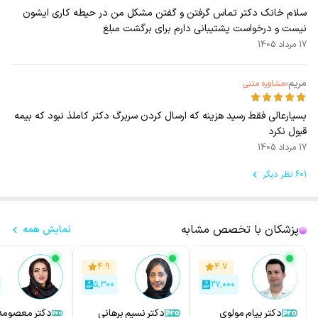
سلام خانک دکتر تماس گرفتن و گفتن مشکل من در حیطه کاری ایشون
نیست و درخواست پشتیبانی دارم برای برگشت مبلغ
17 مرداد 1405
مریم
مشاوره متنی
بسیارعالی فقط رسید هزینه که ارسال کردن سربرگ دکتر کاملذ نبود که بیمه
قبول نکرد
17 مرداد 1405
601 نظر دیگر
پزشکان با تخصص مشابه
نمایش همه
۴.۹
۴.۷
۵,۳۰۰
۲۷,۰۰۰
دکتر پیام مولوی
دکتر نسیم برهانی
دکتر معصومه 