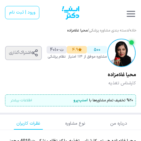
ورود | ثبت نام
خانه
/
دسته بندی مشاوره پزشکی
/
محیا غلامزاده
500
۴.۹
ت-4010
اشتراک‌گذاری
مشاوره موفق
از ۱۱۴ امتیاز
نظام پزشکی
محیا غلامزاده
کارشناس تغذیه
۲۰
%
تخفیف تمام مشاوره‌ها با
اسنپ‌پرو
اطلاعات بیشتر
درباره من
نوع مشاوره
نظرات کاربران