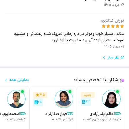
04 مرداد 1405
کورش کلانتری
سلام . بسیار خوب و‌موثر در بازه زمانی تعریف شده راهنمائی و مشاوره
نمودند . خیلی ایده آل بود مشورت با ایشان .
02 مرداد 1405
58 نظر دیگر
پزشکان با تخصص مشابه
نمایش همه
جدید
۴.۵
۶۳
۶۵
اعظم ایلدرآبادی
فرناز صفارنژاد
محمدایوب ش
پژوهشگر دوره دکتری تغذیه
کارشناس تغذیه
کارشناس تغذیه