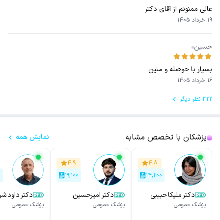
عالی ممنونم از آقای دکتر
19 خرداد 1405
حسین
بسیار با حوصله و متین
16 خرداد 1405
322 نظر دیگر
پزشکان با تخصص مشابه
نمایش همه
۴.۹
۴.۸
۰
۱۹,۱۰۰
۱۴,۲۰۰
دکتر ملیکا حبیبی
دکتر امیرحسین
دکتر داود شر
بازوند
پزشک عمومی
پزشک عمومی
پزشک عمومی