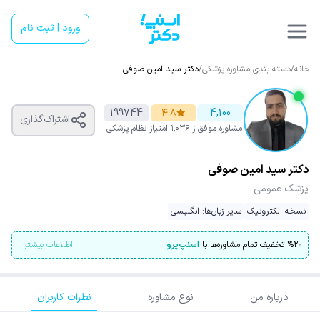
ورود | ثبت نام
خانه
/
دسته بندی مشاوره پزشکی
/
دکتر سید امین صوفی
199744
۴.۸
4,100
اشتراک‌گذاری
مشاوره موفق
از ۱٬۰۳۶ امتیاز
نظام پزشکی
دکتر سید امین صوفی
پزشک عمومی
نسخه الکترونیک
سایر زبان‌ها: انگلیسی
۲۰
%
تخفیف تمام مشاوره‌ها با
اسنپ‌پرو
اطلاعات بیشتر
درباره من
نوع مشاوره
نظرات کاربران