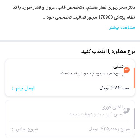
دکتر سحر زیوری غفار هستم، متخصص قلب، عروق و فشار خون. با کد
نظام پزشکی 170968 مجوز فعالیت تخصصی خود…
مشاهده بیشتر
نوع مشاوره را انتخاب کنید:
متنی
پاسخ‌دهی سریع، چَت و دریافت نسخه
383,000
تومانء
ارسال پیام
تلفنی فوری
تماس آنی، چَت و دریافت نسخه
425,000
تومانء
شروع تماس
شروع از