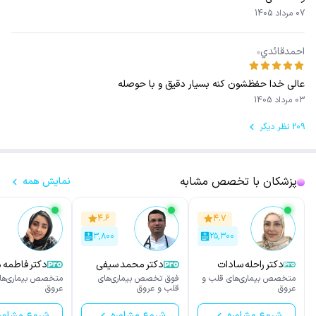
07 مرداد 1405
احمدقائدي
عالی خدا حفظشون کنه بسیار دقیق و با حوصله
03 مرداد 1405
209 نظر دیگر
پزشکان با تخصص مشابه
نمایش همه
۴.۶
۴.۷
۳,۸۰۰
۲۵,۳۰۰
دکتر راحله سادات
دکتر محمد سیفی
دکتر فاطمه 
سجادی نیا
زاده
متخصص بیماری‌های قلب و
فوق تخصص بیماری‌های
متخصص بیماری‌ها
عروق
قلب و عروق
عروق
شروع مشاوره
شروع مشاوره
شروع مشاور