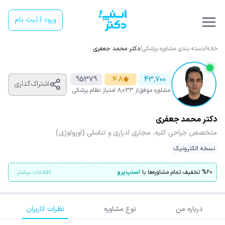
ورود | ثبت نام
خانه
/
دسته بندی مشاوره پزشکی
/
دکتر محمد جعفری
95379
۴.۸
43,700
اشتراک‌گذاری
مشاوره موفق
از ۸٬۰۳۳ امتیاز
نظام پزشکی
دکتر محمد جعفری
متخصص جراحی کلیه، مجاری ادراری و تناسلی (اورولوژی)
نسخه الکترونیک
۲۰
%
تخفیف تمام مشاوره‌ها با
اسنپ‌پرو
اطلاعات بیشتر
درباره من
نوع مشاوره
نظرات کاربران