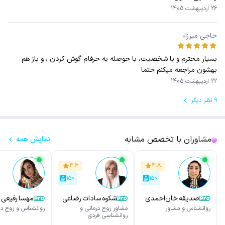
26 اردیبهشت 1405
حاجی میرزا
بسیار محترم و با شخصیت، با حوصله به حرفام گوش کردن ، و باز هم
بهشون مراجعه میکنم حتما
22 اردیبهشت 1405
9 نظر دیگر
مشاوران با تخصص مشابه
نمایش همه
۴.۶
۴.۸
۱۵۰
۱۵۰
صدیقه خان‌احمدی
شکوه سادات رضاعی
مهسا رفیعی
روانشناس و مشاور
مشاور زوج درمانی و
روانشناس و زوج در
روانشناسی فردی