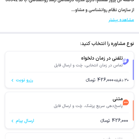
فاطمه گل پرور هستم، دارای مدرک کارشناسی ارشد روانشناسی. با کد 36542
از سازمان نظام روانشناسی و مشاو…
مشاهده بیشتر
نوع مشاوره را انتخاب کنید:
تلفنی در زمان دلخواه
تماس در زمان انتخابی، چَت و ارسال فایل
426,000
تومانء
رزرو نوبت
30
دقیقه
متنی
پاسخ‌دهی سریع پزشک، چَت و ارسال فایل
426,000
تومانء
ارسال پیام