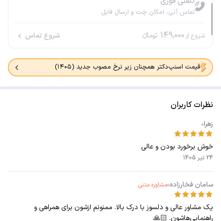
تلفنی فوری
تماس آنی، امکان چَت و ارسال فایل
149,000
تومانء
شروع تماس
شروع از
قیمت اسنپ‌دکتر همچنان زیر نرخ مصوب جدید (۱۴۰۵)
نظرات کاربران
زهرا
خوش برخورد بودن و عالی
24 تیر 1405
سامان فخارزاده
مشاوره متنی
یک مشاور عالی و دلسوز با درک بالا. ممنونم ازشون برای همراهی و
راهنمایی‌هاشون. 🙏🏻