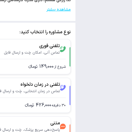
ندا زارعی هستم، دارای مدرک کارشناسی ارشد روانشناسی. با کد 33260 از ساز
مشاهده بیشتر
نوع مشاوره را انتخاب کنید:
تلفنی فوری
تماس آنی، امکان چَت و ارسال فایل
149,000
تومانء
شروع از
تلفنی در زمان دلخواه
تماس در زمان انتخابی، چَت و ارسال ف
426,000
تومانء
30
دقیقه
متنی
پاسخ‌دهی سریع پزشک، چَت و ارسال ف