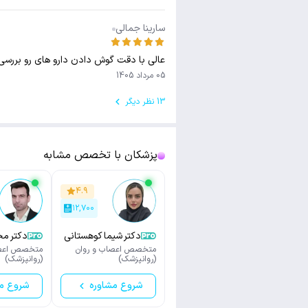
سارینا جمالی
عالی با دقت گوش دادن دارو های رو بررسی
05 مرداد 1405
13 نظر دیگر
پزشکان با تخصص مشابه
۴.۹
۱۲,۷۰۰
دکتر شیما کوهستانی
دکتر م
متخصص اعصاب و روان
متخصص اعصا
(روانپزشک)
(روانپزشک)
شروع مشاوره
شروع م