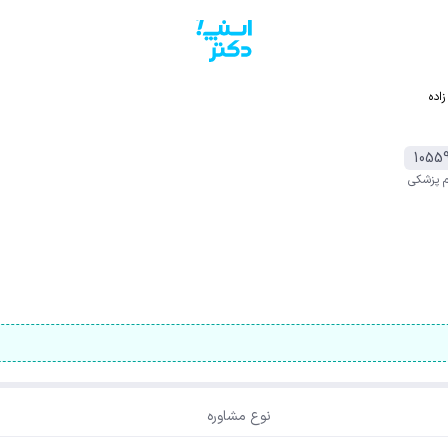
اده
1055
م پزشکی
نوع مشاوره