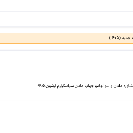
د (۱۴۰۵)
اوره دادن و سوالهامو جواب دادن.سپاسگزارم ازشون🙏🌹