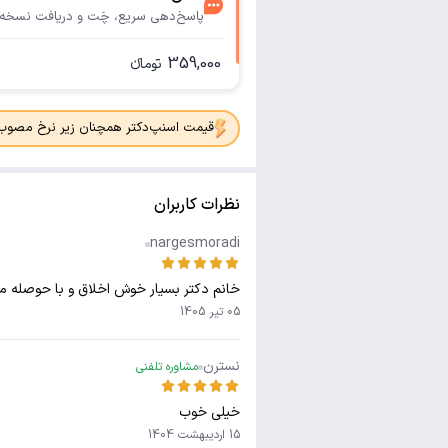
پاسخ‌دهی سریع، چَت و دریافت نسخه
359,000
تومانء
قیمت اسنپ‌دکتر همچنان زیر نرخ مصوب جدی
نظرات کاربران
nargesmoradi
خانم دکتر بسیار خوش اخلاق و با حوصله مش
05 تیر 1405
نسترن
مشاوره تلفنی
خیلی خوب
15 اردیبهشت 1404