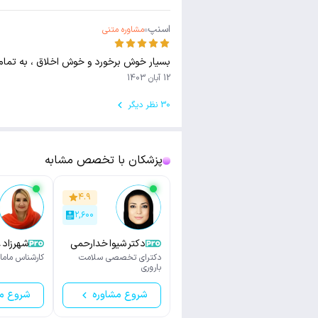
اسنپ
مشاوره متنی
بسیار خوش برخورد و خوش اخلاق ، به تمام
12 آبان 1403
30 نظر دیگر
پزشکان با تخصص مشابه
۴.۹
۲,۶۰۰
دکتر شیوا خدارحمی
شهرزاد 
دکترای تخصصی سلامت
کارشناس ماما
باروری
شروع مشاوره
شروع م