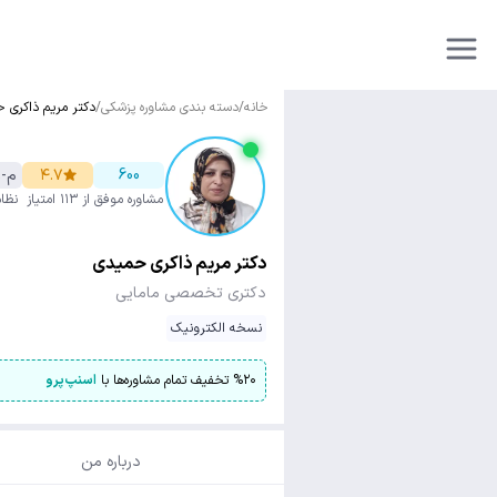
خانه
/
دسته بندی مشاوره پزشکی
/
دکتر مریم ذاکری 
600
۴.۷
م-18428
مشاوره موفق
از ۱۱۳ امتیاز
نظا
دکتر مریم ذاکری حمیدی
دکتری تخصصی مامایی
نسخه الکترونیک
۲۰
%
تخفیف تمام مشاوره‌ها با
اسنپ‌پرو
درباره من