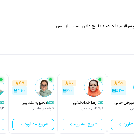
 سوالاتم با حوصله پاسخ دادن ممنون از ایشون
۴.۹
۵.۰
۴.۸
۴,۱۰۰
۷۰۰
۵,۳۰۰
عیوض خانی
زهرا خدابخشی
محبوبه فضایلی
یی
کارشناس مامایی
کارشناس مامایی
کار
شاوره
شروع مشاوره
شروع مشاوره