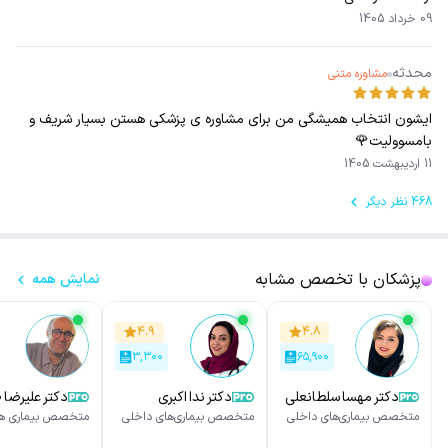
09 خرداد 1405
محدثه
مشاوره متنی
ایشون انتخاب همیشگی من برای مشاوره ی پزشکی هستن بسیار شریف و
بامسوولیت🌹
11 اردیبهشت 1405
468 نظر دیگر
پزشکان با تخصص مشابه
نمایش همه
۴.۹
۴.۸
۳,۳۰۰
۶۵,۹۰۰
دکتر مهسا سلطانعلی
دکتر ندا اکبری
دکتر علیرضا
پور
پور
متخصص بیماری‌های داخلی
متخصص بیماری‌های داخلی
متخصص بیماری ها