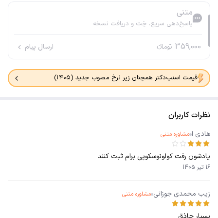
متنی
پاسخ‌دهی سریع، چَت و دریافت نسخه
359,000
تومانء
ارسال پیام
قیمت اسنپ‌دکتر همچنان زیر نرخ مصوب جدید (۱۴۰۵)
نظرات کاربران
هادی ا
مشاوره متنی
یادشون رفت کولونوسکوپی برام ثبت کنند
16 تیر 1405
زیب محمدی جوزانی
مشاوره متنی
بسیار حاذق