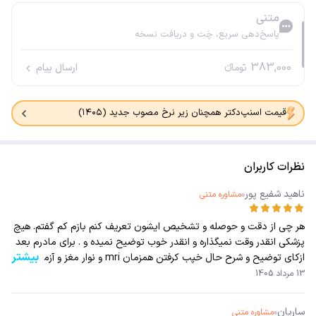
متنی
پاسخ‌دهی سریع، چَت و دریافت نسخه
383,000
تومانء
ارسال پیام
قیمت اسنپ‌دکتر همچنان زیر نرخ مصوب جدید (۱۴۰۵)
نظرات کاربران
ناهيد شفيع پور
مشاوره متنی
هر چی از دقت و حوصله و تشخیص ایشون تعریف کنم بازم کم گفتم. هیچ
پزشکی انقدر وقت نمیگذاره و انقدر خوب توضیح نمیده و . برای مادرم بعد
بیشتر
ازکای توضیح و شرح حال خپب کرفتن همزمان mri و نوار مغز و آزمایش پ
سونوکرافی تجویز کردند. عالی هستند امیدوارم سلامت باشند همیشه
13 مرداد 1405
ساریان
مشاوره متنی