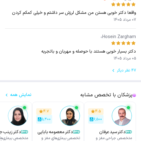
واقعا دکتر خوبی هستن من مشکل لرزش سر داشتم و خیلی کمکم کردن
07 مرداد 1405
Hosein Zargham
دکتر بسیار خوبی هستند با حوصله و مهربان و باتجربه
05 مرداد 1405
47 نظر دیگر
پزشکان با تخصص مشابه
نمایش همه
۴.۷
۴.۵
۵,۴۰۰
۶,۵۰۰
دکتر سید عرفان
دکتر معصومه بابایی
دکتر زینب ج
فارسیان
متخصص جراحی مغز و
تخصص بیماری‌های مغز و
متخصص بیماری‌های