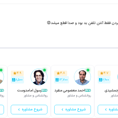
دن فقط آنتن تلفن بد بود و صدا قطع میشد😟
۴.۹
۴.۸
۴.۷
۸,۵۰۰
۱۳,۷۰۰
۶,۹۰۰
جمشیدی
احمد معصومی منفرد
رسول امامدوست
شاور
روانشناس و مشاور
روانشناس و مشاور
روا
شاوره
شروع مشاوره
شروع مشاوره