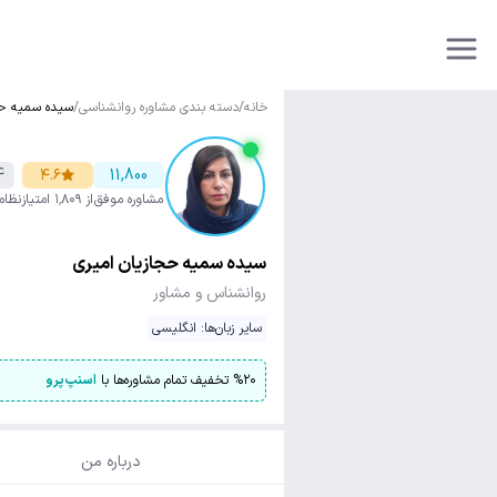
خانه
/
دسته بندی مشاوره روانشناسی
/
سیده سمیه حج
4
۴.۶
11,800
مشاوره موفق
از ۱٬۸۰۹ امتیاز
نظام
سیده سمیه حجازیان امیری
روانشناس و مشاور
سایر زبان‌ها: انگلیسی
۲۰
%
تخفیف تمام مشاوره‌ها با
اسنپ‌پرو
درباره من