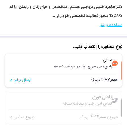
دکتر طاهره خلیلی بروجنی هستم، متخصص و جراح زنان و زایمان. با کد
132773 مجوز فعالیت تخصصی خود را از…
مشاهده بیشتر
نوع مشاوره را انتخاب کنید:
متنی
پاسخ‌دهی سریع، چَت و دریافت نسخه
387,000
تومانء
ارسال پیام
تلفنی فوری
تماس آنی، چَت و دریافت نسخه
432,000
تومانء
شروع تماس
شروع از