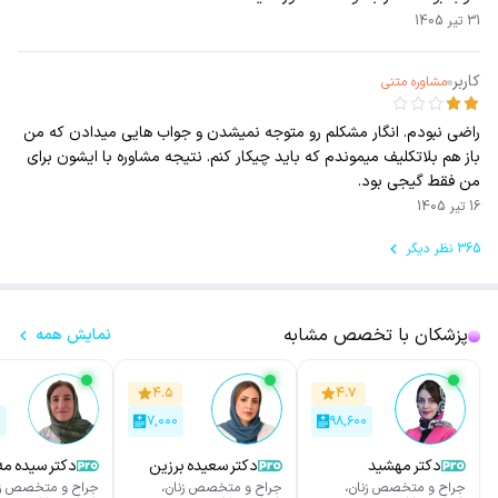
31 تیر 1405
کاربر
مشاوره متنی
راضی نبودم. انگار مشکلم رو متوجه نمیشدن و جواب هایی میدادن که من
باز هم بلاتکلیف میموندم که باید چیکار کنم. نتیجه مشاوره با ایشون برای
من فقط گیجی بود.
16 تیر 1405
365 نظر دیگر
پزشکان با تخصص مشابه
نمایش همه
۴.۵
۴.۷
۰
۷,۰۰۰
۹۸,۶۰۰
دکتر مهشید
دکتر سعیده برزین
دکتر سیده مه 
احتشامی
تند
فرمانبر
جراح و متخصص زنان،
جراح و متخصص زنان،
جراح و متخصص زن