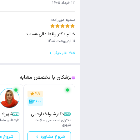
13 خرداد 1405
سمیه میرزاده
خانم دکتر واقعا عالی هستید
11 اردیبهشت 1405
308 نظر دیگر
پزشکان با تخصص مشابه
۴.۹
۲,۶۰۰
دکتر شیوا خدارحمی
شهرزاد 
دکترای تخصصی سلامت
کارشناس ماما
باروری
شروع مشاوره
شروع م