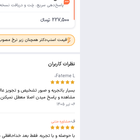
پاسخ‌دهی سریع، چَت و دریافت نسخه
227,500
تومانء
قیمت اسنپ‌دکتر همچنان زیر نرخ مصوب جدی
نظرات کاربران
Fateme L
بسیار باتجربه و صبور تشخیص و تجویز عال
مشاهده و پاسخ میدن اصلا معطل نمیکنن
06 تیر 1405
ف
مشاوره متنی
با حوصله و با تجربه. فقط بعد خداحافظی 