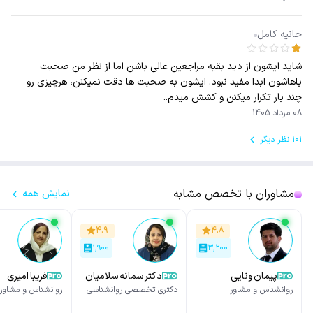
حانیه کامل
شاید ایشون از دید بقیه مراجعین عالی باشن اما از نظر من صحبت
باهاشون ابدا مفید نبود. ایشون به صحبت ها دقت نمیکنن، هرچیزی رو
چند بار تکرار میکنن و کشش میدم..
08 مرداد 1405
101 نظر دیگر
مشاوران با تخصص مشابه
نمایش همه
۴.۹
۴.۸
۱,۹۰۰
۳,۲۰۰
پیمان ونایی
دکتر سمانه سلامیان
فریبا امیری
روانشناس و مشاور
دکتری تخصصی روانشناسی
روانشناس و مشاور