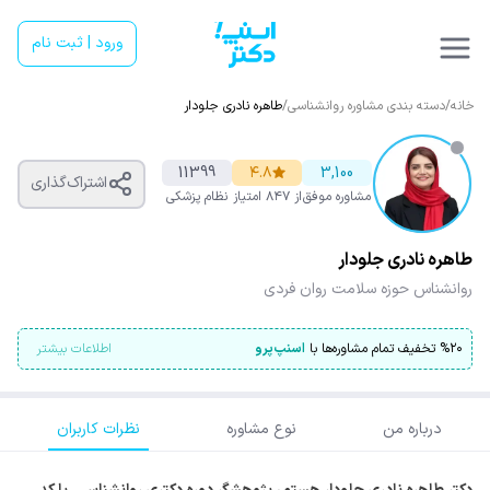
ورود | ثبت نام
خانه
/
دسته بندی مشاوره روانشناسی
/
طاهره نادری جلودار
11399
۴.۸
3,100
اشتراک‌گذاری
مشاوره موفق
از ۸۴۷ امتیاز
نظام پزشکی
طاهره نادری جلودار
روانشناس حوزه سلامت روان فردی
۲۰
%
تخفیف تمام مشاوره‌ها با
اسنپ‌پرو
اطلاعات بیشتر
درباره من
نوع مشاوره
نظرات کاربران