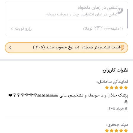
تلفنی در زمان دلخواه
تماس در زمان انتخابی، چَت و دریافت نسخه
242,000
تومانء
رزرو نوبت
10
دقیقه
قیمت اسنپ‌دکتر همچنان زیر نرخ مصوب جدید (۱۴۰۵)
نظرات کاربران
نمایندگی سامانتل
پزشک حاذق و با حوصله و تشخیص عالی 🙏🙏🙏🙏🙏🌹🌹🌹🌹🌹🌹❤️
🙏
14 مرداد 1405
میثم جعفری