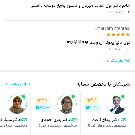
خانم دکتر فوق العاده مهربان و دلسوز بسیار دوست داشتنی
13 مرداد 1405
maryam mehrabi
توی دنیا یدونه ان واقعا ❤️♥️💙💚🩵♥️
09 مرداد 1405
451 نظر دیگر
پزشکان با تخصص مشابه
نمایش همه
۴.۸
۴.۸
۴۶,۱۰۰
۵۱,۴۰۰
دکتر ایمان ناصح
دکتر بدری احمدی
دکتر ملیکا 
متخصص بیماری‌های کودکان
متخصص بیماری‌های کودکان
متخصص بیماری‌های