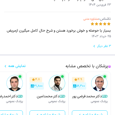
23 فروردین 1404
ناشناس
مشاوره متنی
بسیار با حوصله و خوش برخورد هستن و شرح حال کامل میگیرن ازمریض
25 خرداد 1403
3 نظر دیگر
پزشکان با تخصص مشابه
نمایش همه
۴.۸
۴.۹
۴۱,۸۰۰
۵۹,۳۰۰
دکتر محمد فرضی پور
دکتر محمدامین
دکتر احمدرض
ولیئی
پور
پزشک عمومی
پزشک عمومی
پزشک عمومی
شروع مشاوره
شروع مشاوره
شروع مشاور