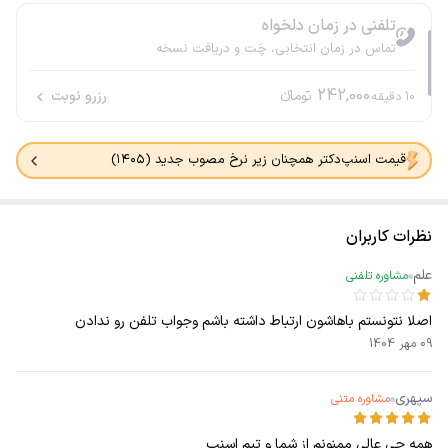
تلفنی در زمان دلخواه
تماس در زمان انتخابی، چَت و دریافت نسخه
242,000
تومانء
رزرو نوبت
10
دقیقه
قیمت اسنپ‌دکتر همچنان زیر نرخ مصوب جدید (۱۴۰۵)
نظرات کاربران
علم
مشاوره تلفنی
اصلا نتونستم باهاشون ارتباط داشته باشم وجواب تلفن رو ندادن
09 مهر 1404
سپهری
مشاوره متنی
همه چی عالی ممنونم از شما و تیم اسنپ