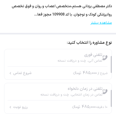
دکتر مصطفی یزدانی هستم،متخصص اعصاب و روان و فوق تخصص
روانپزشکی کودک و نوجوان. با کد 109908 مجوز فعا…
مشاهده بیشتر
نوع مشاوره را انتخاب کنید:
تلفنی فوری
تماس آنی، چَت و دریافت نسخه
485,000
تومانء
شروع تماس
شروع از
تلفنی در زمان دلخواه
تماس در زمان انتخابی، چَت و دریافت نسخه
485,000
تومانء
رزرو نوبت
10
دقیقه