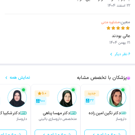
22 اسفند 1404
معین
مشاوره متنی
عالی بودند
21 بهمن 1404
6 نظر دیگر
پزشکان با تخصص مشابه
نمایش همه
جدید
۵.۰
۳۲
۹۰۰
دکتر نگین امین زاده
دکتر مهسا پناهی
دکتر شکیبا ک
جهرمی
شکوه
داروساز
متخصص داروسازی بالینی
داروساز
شروع مشاوره
شروع مشاوره
شروع مشاور