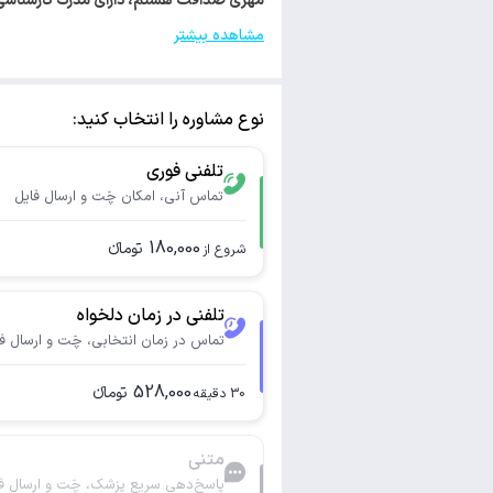
مهری صداقت هستم، دارای مدرک کارشناسی ارشد روانشناسی. با کد 2669 ا
مشاهده بیشتر
نوع مشاوره را انتخاب کنید:
تلفنی فوری
تماس آنی، امکان چَت و ارسال فایل
180,000
تومانء
شروع از
تلفنی در زمان دلخواه
تماس در زمان انتخابی، چَت و ارسال ف
528,000
تومانء
30
دقیقه
متنی
پاسخ‌دهی سریع پزشک، چَت و ارسال ف