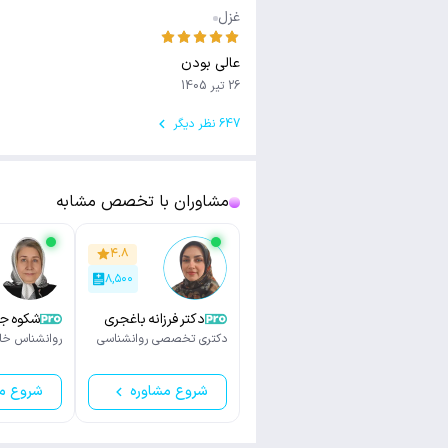
غزل
عالی بودن
26 تیر 1405
647 نظر دیگر
مشاوران با تخصص مشابه
۴.۸
۸,۵۰۰
دکتر فرزانه باغجری
شکوه جب
دکتری تخصصی روانشناسی
روانشناس خان
شروع مشاوره
شروع م