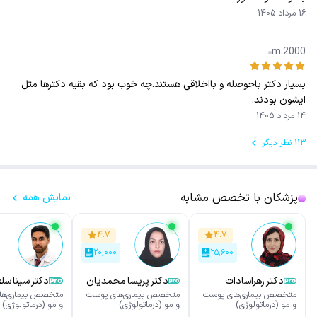
16 مرداد 1405
m.2000
بسیار دکتر باحوصله و بااخلاقی هستند.چه خوب بود که بقیه دکترها مثل
ایشون بودند.
14 مرداد 1405
113 نظر دیگر
پزشکان با تخصص مشابه
نمایش همه
۴.۷
۴.۷
۲۰,۰۰۰
۲۵,۶۰۰
دکتر زهراسادات
دکتر پریسا محمدیان
دکتر سینا سل
سیدحسینی
دهکردی
حبیب
متخصص بیماری‌های پوست
متخصص بیماری‌های پوست
متخصص بیماری‌ها
و مو (درماتولوژی)
و مو (درماتولوژی)
و مو (درماتولوژی)