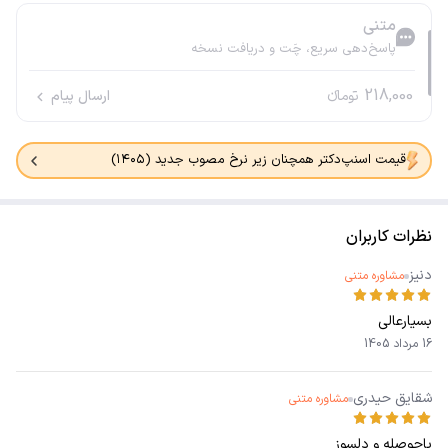
متنی
پاسخ‌دهی سریع، چَت و دریافت نسخه
218,000
تومانء
ارسال پیام
قیمت اسنپ‌دکتر همچنان زیر نرخ مصوب جدید (۱۴۰۵)
نظرات کاربران
دنیز
مشاوره متنی
بسیارعالی
16 مرداد 1405
شقایق حیدری
مشاوره متنی
باحوصله و دلسوز