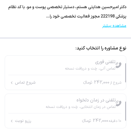
دکتر امیرحسین هدایتی هستم، دستیار تخصصی پوست و مو. با کد نظام
پزشکی 222198 مجوز فعالیت تخصصی خود را…
مشاهده بیشتر
نوع مشاوره را انتخاب کنید:
تلفنی فوری
تماس آنی، چَت و دریافت نسخه
242,000
تومانء
شروع تماس
شروع از
تلفنی در زمان دلخواه
تماس در زمان انتخابی، چَت و دریافت نسخه
242,000
تومانء
رزرو نوبت
10
دقیقه