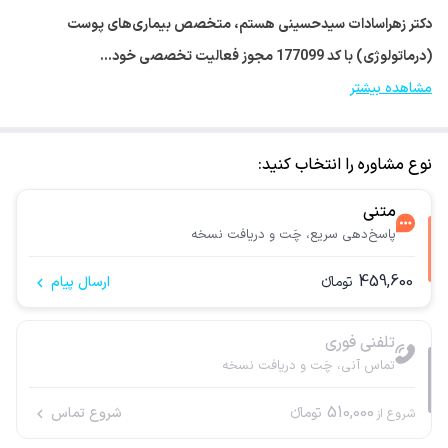
دکتر زهراسادات سیدحسینی هستم، متخصص بیماری‌های پوست
(درماتولوژی) با کد 177099 مجوز فعالیت تخصصی خود…
مشاهده بیشتر
نوع مشاوره را انتخاب کنید:
متنی
پاسخ‌دهی سریع، چَت و دریافت نسخه
459,600
تومانء
ارسال پیام
تلفنی فوری
تماس آنی، چَت و دریافت نسخه
510,000
تومانء
شروع تماس
شروع از