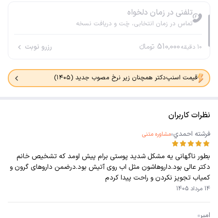
تلفنی در زمان دلخواه
تماس در زمان انتخابی، چَت و دریافت نسخه
510,000
تومانء
رزرو نوبت
10
دقیقه
قیمت اسنپ‌دکتر همچنان زیر نرخ مصوب جدید (۱۴۰۵)
نظرات کاربران
ﻓﺮﺷﺘﻪ ﺍﺣﻤﺪﻱ
مشاوره متنی
بطور ناگهانی یه مشکل شدید پوستی برام پیش اومد که تشخیص خانم
دکتر عالی بود.داروهاشون مثل اب روی آتیش بود.درضمن داروهای گرون و
کمیاب تجویز نکردن و راحت پیدا کردم
14 مرداد 1405
امیر