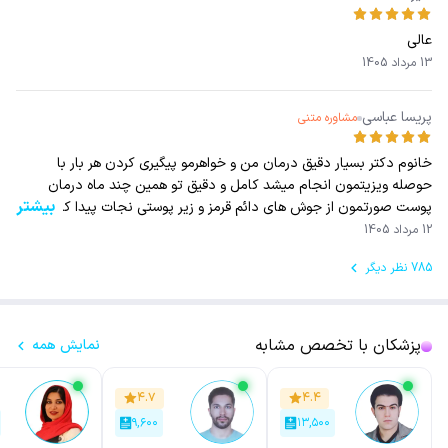
عالی
13 مرداد 1405
پریسا عباسی
مشاوره متنی
خانوم دکتر بسیار دقیق درمان من و خواهرمو پیگیری کردن هر بار با
حوصله ویزیتمون انجام میشد کامل و دقیق تو همین چند ماه درمان
بیشتر
پوست صورتمون از جوش های دائم قرمز و زیر پوستی نجات پیدا کرد و یه
پوست عالی و شفاف داریم قدردانتون هستم خانوم دکتر عزیز
12 مرداد 1405
785 نظر دیگر
پزشکان با تخصص مشابه
نمایش همه
۴.۷
۴.۴
۹,۶۰۰
۱۳,۵۰۰