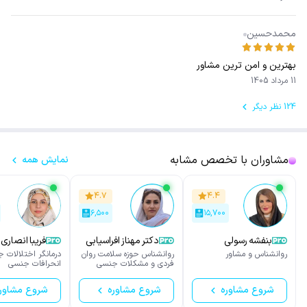
محمدحسین
بهترین و امن ترین مشاور
11 مرداد 1405
124 نظر دیگر
مشاوران با تخصص مشابه
نمایش همه
۴.۷
۴.۴
۶,۵۰۰
۱۵,۷۰۰
بنفشه رسولی
دکتر مهناز افراسیابی
فریبا انصاری
روانشناس و مشاور
روانشناس حوزه سلامت روان
درمانگر اختلالات 
فردی و مشکلات جنسی
انحرافات جنسی
شروع مشاوره
شروع مشاوره
شروع مشاور