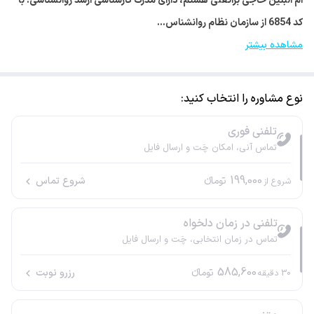
ام البنین حاجی براتعلی هستم، دارای مدرک کارشناسی ارشد روانشناسی. با
کد 6854 از سازمان نظام روانشناس…
مشاهده بیشتر
نوع مشاوره را انتخاب کنید:
تلفنی فوری
تماس آنی، امکان چَت و ارسال فایل
199,000
تومانء
شروع تماس
شروع از
تلفنی در زمان دلخواه
تماس در زمان انتخابی، چَت و ارسال فایل
585,600
تومانء
رزرو نوبت
30
دقیقه