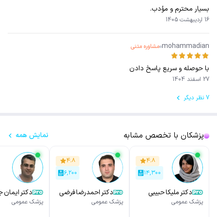
بسیار محترم و مؤدب.
16 اردیبهشت 1405
mohammadian
مشاوره متنی
با حوصله و سریع پاسخ دادن
27 اسفند 1404
7 نظر دیگر
پزشکان با تخصص مشابه
نمایش همه
۴.۸
۴.۸
۶,۲۰۰
۱۴,۳۰۰
دکتر ملیکا حبیبی
دکتر احمدرضا فرضی
دکتر ایمان ج
پور
پزشک عمومی
پزشک عمومی
پزشک عمومی