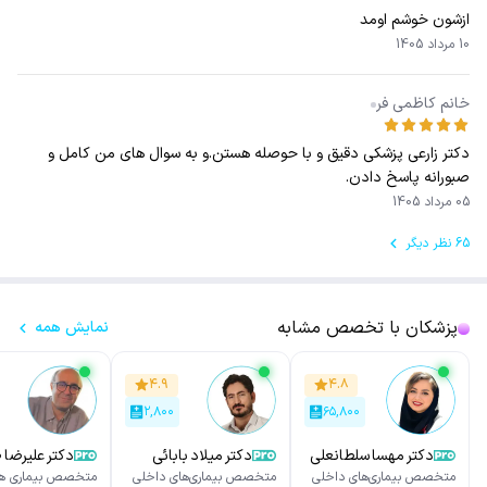
ازشون خوشم اومد
10 مرداد 1405
خانم کاظمی فر
دکتر زارعی پزشکی دقیق و با حوصله هستن.و به سوال های من کامل و
صبورانه پاسخ دادن.
05 مرداد 1405
65 نظر دیگر
پزشکان با تخصص مشابه
نمایش همه
۴.۹
۴.۸
۲,۸۰۰
۶۵,۸۰۰
دکتر مهسا سلطانعلی
دکتر میلاد بابائی
دکتر علیرضا
پور
پور
متخصص بیماری‌های داخلی
متخصص بیماری‌های داخلی
متخصص بیماری ها