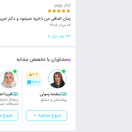
ایثار پژوم
زمان اضافی من ذخیره نمیشود و دکتر امرپ
07 مرداد 1405
123 نظر دیگر
مشاوران با تخصص مشابه
۴.۴
۱۵,۷۰۰
بنفشه رسولی
فریبا ان
روانشناس و مشاور
درمانگر اختل
انحرافات جن
شروع مشاوره
شروع م