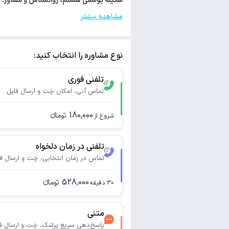
سکینه یوسفی هستم، روانشناس و مشاور. با کد 61988 از سازمان نظام روانشناسی و مشاوره ایران، پ
مشاهده بیشتر
نوع مشاوره را انتخاب کنید:
تلفنی فوری
تماس آنی، امکان چَت و ارسال فایل
180,000
تومانء
شروع از
تلفنی در زمان دلخواه
تماس در زمان انتخابی، چَت و ارسال ف
528,000
تومانء
30
دقیقه
متنی
پاسخ‌دهی سریع پزشک، چَت و ارسال ف