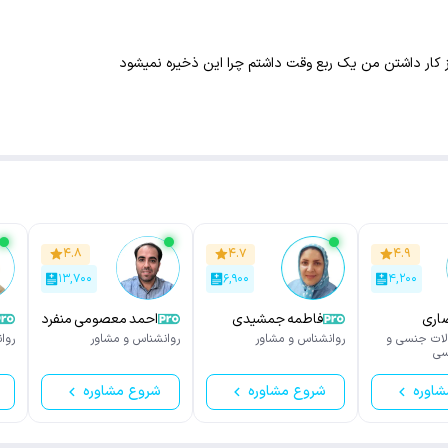
ز کار داشتن من یک ربع وقت داشتم چرا این ذخیره نمیشود
۴.۸
۴.۷
۴.۹
۱۳,۷۰۰
۶,۹۰۰
۴,۲۰۰
صاری
فاطمه جمشیدی
احمد معصومی منفرد
الات جنسی و
روانشناس و مشاور
روانشناس و مشاور
روا
سی
شاوره
شروع مشاوره
شروع مشاوره