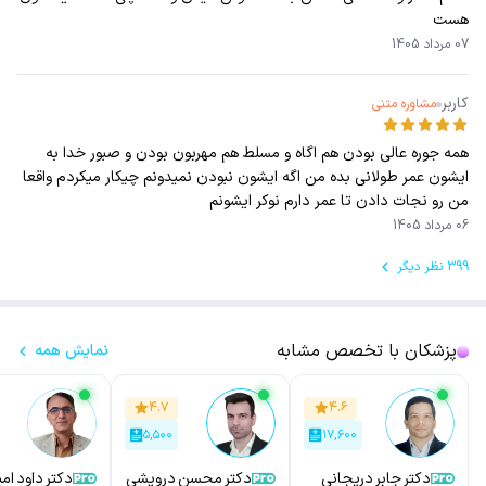
هست
07 مرداد 1405
کاربر
مشاوره متنی
همه جوره عالی بودن هم اگاه و مسلط هم مهربون بودن و صبور خدا به
ايشون عمر طولانی بده من اگه ایشون نبودن نمیدونم چیکار میکردم واقعا
من رو نجات دادن تا عمر دارم نوکر ایشونم
06 مرداد 1405
399 نظر دیگر
پزشکان با تخصص مشابه
نمایش همه
۴.۷
۴.۶
۵,۵۰۰
۱۷,۶۰۰
دکتر جابر دریجانی
دکتر محسن درویشی
دکتر داود ام