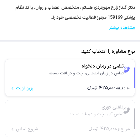
دکتر گلناز زارع مهرجردی هستم، متخصص اعصاب و روان. با کد نظام
پزشکی 159169 مجوز فعالیت تخصصی خود را…
مشاهده بیشتر
نوع مشاوره را انتخاب کنید:
تلفنی در زمان دلخواه
تماس در زمان انتخابی، چَت و دریافت نسخه
425,000
تومانء
رزرو نوبت
10
دقیقه
تلفنی فوری
تماس آنی، چَت و دریافت نسخه
425,000
تومانء
شروع تماس
شروع از