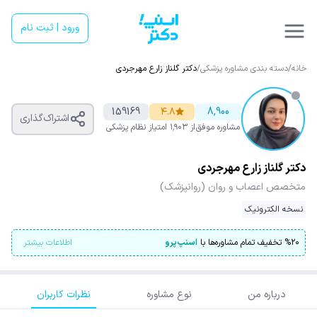
ورود | ثبت نام
خانه
/
دسته بندی مشاوره پزشکی
/
دکتر گلناز زارع مهرجردی
159169
۴.۸
8,900
اشتراک‌گذاری
مشاوره موفق
از ۱٬۹۰۳ امتیاز
نظام پزشکی
دکتر گلناز زارع مهرجردی
متخصص اعصاب و روان (روانپزشک)
نسخه الکترونیک
۲۰
%
تخفیف تمام مشاوره‌ها با
اسنپ‌پرو
اطلاعات بیشتر
درباره من
نوع مشاوره
نظرات کاربران