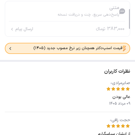
متنی
پاسخ‌دهی سریع، چَت و دریافت نسخه
383,000
تومانء
ارسال پیام
قیمت اسنپ‌دکتر همچنان زیر نرخ مصوب جدید (۱۴۰۵)
نظرات کاربران
صابرمرادی
عالي بودن
09 مرداد 1405
حجت زافی
از ایشان سپاسگرارم