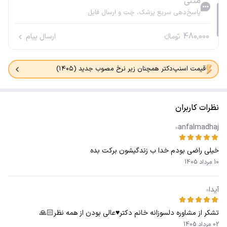
متنی
پاسخ‌دهی سریع پزشک، چَت و ارسال فایل
480,000
تومانء
ارسال پیام
قیمت اسنپ‌دکتر همچنان زیر نرخ مصوب جدید (۱۴۰۵)
نظرات کاربران
anfalmadhaj
خیلی راضی بودم خدا ب زندگیشون برکت بده
10 مرداد 1405
آیدا
تشکر از مشاوره دلسوزانه خانم دکتر♥️عالی بودن از همه نظر🙏🏻
02 مرداد 1405