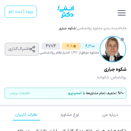
ورود | ثبت نام
خانه
/
دسته بندی مشاوره روانشناسی
/
شکوه جباری
4774
۴.۸
6,300
اشتراک‌گذاری
مشاوره موفق
از ۱٬۴۱۱ امتیاز
نظام روانشناسی
شکوه جباری
روانشناس خانواده
۲۰
%
تخفیف تمام مشاوره‌ها با
اسنپ‌پرو
اطلاعات بیشتر
درباره من
نوع مشاوره
نظرات کاربران