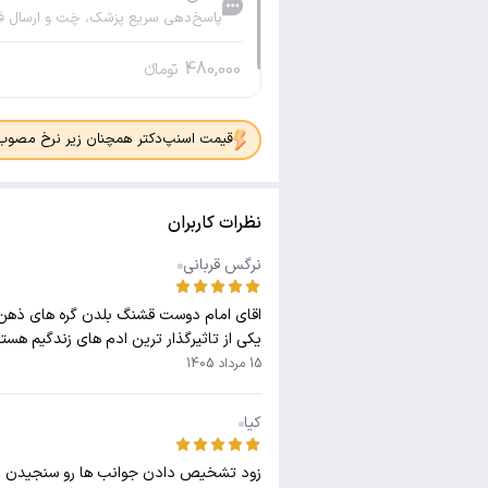
پاسخ‌دهی سریع پزشک، چَت و ارسال ف
480,000
تومانء
قیمت اسنپ‌دکتر همچنان زیر نرخ مصوب جدی
نظرات کاربران
نرگس قربانی
اقای امام دوست قشنگ بلدن گره های ذهن ادم
یکی از تاثیرگذار ترین ادم های زندگیم هستن
15 مرداد 1405
کیا
زود تشخیص دادن جوانب ها رو سنجیدن اتل