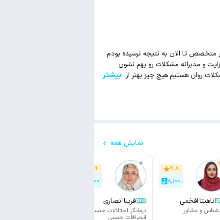
قی ترین، دانشمندترین و واقع نگر ترین روانشناسی که میتونم به هر کسی معرفی کنم آقای دکتر هستند، با 10 نفر متخصص تا الان به نتیجه نرسیده بودم
رایت و مدبرانه مشکلات رو بهم نشون
بیشتر
کلات روان هستیم هیچ چیز بهتر از آشنایی
وست صحبت کنید تا نظرتون تغییر کنه
نمایش همه
۴.۸
۴.۹
۴.۸
۶,۸۰۰
۴,۱۰۰
۸,۱۰۰
آناهیتا افخمی
فریبا انصاری
سایه پیرداده
نشناس و مشاور
درمانگر اختلالات جنسی و
روانشناس حوزه سلامت روان
انحرافات جنسی
فردی