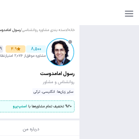
خانه
/
دسته بندی مشاوره روانشناسی
/
رسول امامدو
9
۴.۹
8,500
مشاوره موفق
از ۲٬۰۷۶ امتیاز
نظا
رسول امامدوست
روانشناس و مشاور
سایر زبان‌ها: انگلیسی، ترکی
۲۰
%
تخفیف تمام مشاوره‌ها با
اسنپ‌پرو
درباره من