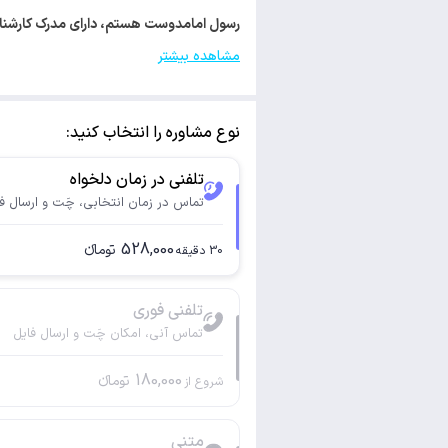
رسول امامدوست هستم، دارای مدرک کارشناسی ارشد روانشناسی. با کد 
مشاهده بیشتر
نوع مشاوره را انتخاب کنید:
تلفنی در زمان دلخواه
تماس در زمان انتخابی، چَت و ارسال ف
528,000
تومانء
30
دقیقه
تلفنی فوری
تماس آنی، امکان چَت و ارسال فایل
180,000
تومانء
شروع از
متنی