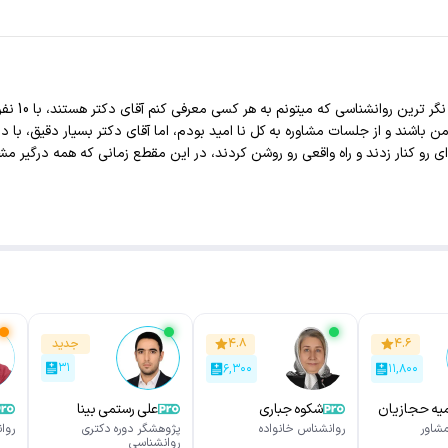
بهترین، منط
باشند و از جلسات مشاوره به کل نا امید بودم، اما آقای دکتر بسیار دقیق، با د
ی رو کنار زدند و راه واقعی رو روشن کردند، در این مقطع زمانی که همه درگیر مش
ت، اگر مثل من از جلسات مشاوره نا امید شدید کافیه یکبار با آقای دکتر امامد
۴.۶
۴.۸
جدید
۳۱
۶,۳۰۰
۱۱,۸۰۰
یه حجازیان
شکوه جباری
علی رستمی بینا
شاور
روانشناس خانواده
پژوهشگر دوره دکتری
روا
روانشناسی