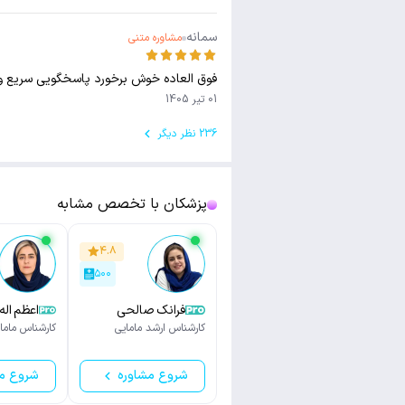
سمانه
مشاوره متنی
فوق العاده خوش برخورد پاسخگویی سریع و ب
01 تیر 1405
236 نظر دیگر
پزشکان با تخصص مشابه
۴.۸
۵۰۰
فرانک صالحی
اعظم اله
آبادی
کارشناس ارشد مامایی
کارشناس ماما
شروع مشاوره
شروع م