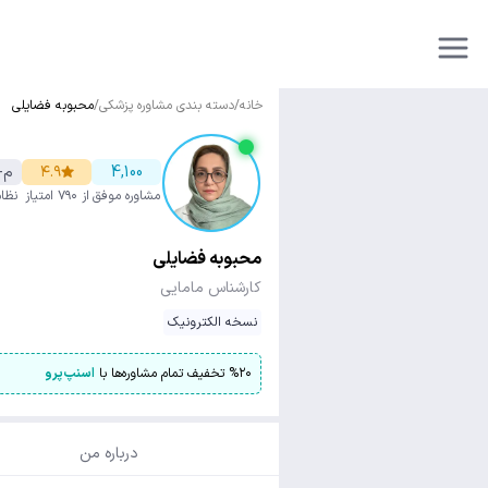
خانه
/
دسته بندی مشاوره پزشکی
/
محبوبه فضایلی
4,100
۴.۹
م-4822
مشاوره موفق
از ۷۹۰ امتیاز
نظا
محبوبه فضایلی
کارشناس مامایی
نسخه الکترونیک
۲۰
%
تخفیف تمام مشاوره‌ها با
اسنپ‌پرو
درباره من