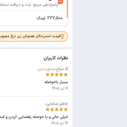
پاسخ‌دهی سریع، چَت و دریافت نسخه
227,500
تومانء
قیمت اسنپ‌دکتر همچنان زیر نرخ مصوب جدی
نظرات کاربران
آلا میاح
مشاوره متنی
بسیار باحوصله
16 تیر 1405
کاظم صالحی
خیلی عالی و با حوصله راهنمایی کردن و است
14 تیر 1405