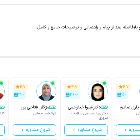
لافاصله بعد از پیام و راهنمایی و توضیحات جامع و کامل.
۴.۷
۴.۹
۴.۷
۳۰۰
۲,۶۰۰
۱۵۰
 یاری صادق
دکتر شیوا خدارحمی
مژگان فتاحی پور
یی
دکترای تخصصی سلامت
کارشناس مامایی
کار
باروری
شاوره
شروع مشاوره
شروع مشاوره